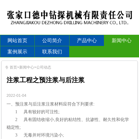
网站首页
公司简介
产品中心
新闻中心
案例展示
联系我们
首页
>
新闻中心
>
公司动态

注浆工程之预注浆与后注浆
2022-01-04
一、预注浆与后注浆注浆材料应符合下列要求:
1 具有较好的可注性;
2 具有固结收缩小,良好的粘结性、抗渗性、耐久性和化学
稳定性;
3 无毒并对环境污染小;