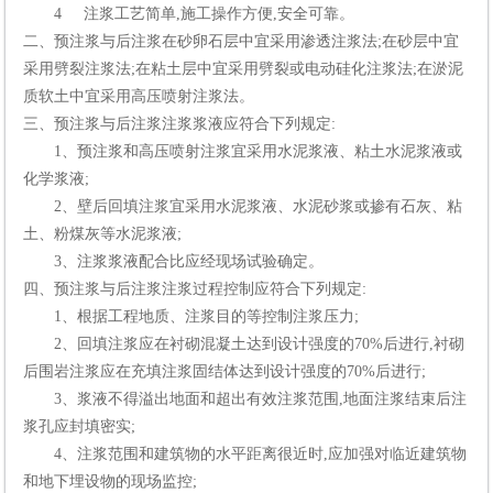
4 注浆工艺简单,施工操作方便,安全可靠。
二、预注浆与后注浆在砂卵石层中宜采用渗透注浆法;在砂层中宜
采用劈裂注浆法;在粘土层中宜采用劈裂或电动硅化注浆法;在淤泥
质软土中宜采用高压喷射注浆法。
三、预注浆与后注浆注浆浆液应符合下列规定:
1、预注浆和高压喷射注浆宜采用水泥浆液、粘土水泥浆液或
化学浆液;
2、壁后回填注浆宜采用水泥浆液、水泥砂浆或掺有石灰、粘
土、粉煤灰等水泥浆液;
3、注浆浆液配合比应经现场试验确定。
四、预注浆与后注浆注浆过程控制应符合下列规定:
1、根据工程地质、注浆目的等控制注浆压力;
2、回填注浆应在衬砌混凝土达到设计强度的70%后进行,衬砌
后围岩注浆应在充填注浆固结体达到设计强度的70%后进行;
3、浆液不得溢出地面和超出有效注浆范围,地面注浆结束后注
浆孔应封填密实;
4、注浆范围和建筑物的水平距离很近时,应加强对临近建筑物
和地下埋设物的现场监控;